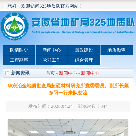
|| 您好，欢迎访问325地质队官方网站！
队情队史
新闻中心
廉政建设
地质勘查
工程勘察
党群工作
综合管理
新闻资讯
||
首页
-
新闻中心
-
新闻中心
华东冶金地质勘查局超硬材料研究所党委委员、副所长藕
东阳一行来队交流
发布时间：2026.04.24 浏览次数：
844