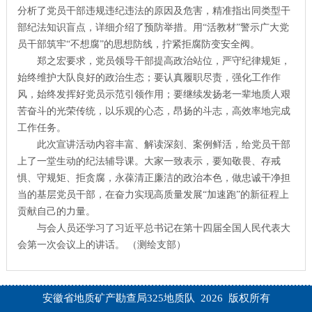
分析了党员干部违规违纪违法的原因及危害，精准指出同类型干
部纪法知识盲点，详细介绍了预防举措。用“活教材”警示广大党
员干部筑牢“不想腐”的思想防线，拧紧拒腐防变安全阀。
郑之宏要求，党员领导干部提高政治站位，严守纪律规矩，
始终维护大队良好的政治生态；要认真履职尽责，强化工作作
风，始终发挥好党员示范引领作用；要继续发扬老一辈地质人艰
苦奋斗的光荣传统，以乐观的心态，昂扬的斗志，高效率地完成
工作任务。
此次宣讲活动内容丰富、解读深刻、案例鲜活，给党员干部
上了一堂生动的纪法辅导课。大家一致表示，要知敬畏、存戒
惧、守规矩、拒贪腐，永葆清正廉洁的政治本色，做忠诚干净担
当的基层党员干部，在奋力实现高质量发展“加速跑”的新征程上
贡献自己的力量。
与会人员还学习了习近平总书记在第十四届全国人民代表大
会第一次会议上的讲话。 （测绘支部）
安徽省地质矿产勘查局325地质队 2026 版权所有