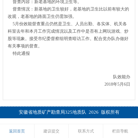
督查内容：新老基地的环境卫生等。
督查情况：新基地的卫生较好，老基地的卫生比以前有较大的
改观，老基地的路面卫生仍需加强。
5月份效能督查重点仍然是卫生、人员出勤、各实体、机关各
科室去年和本月工作完成情况以及工作中是否有上网玩游戏、炒
股等现象。接受市纪委督察组明查暗访工作。配合党办队办做好
有关事项的督查。
特此通报
队效能办
2018年5月6日
安徽省地质矿产勘查局325地质队 2026 版权所有
返回首页
建议提交
联系方式
栏目导航