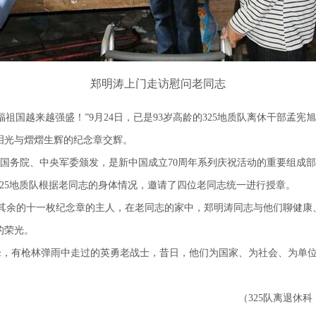
郑明涛上门走访慰问老同志
越来越强盛！”9月24日，已是93岁高龄的325地质队离休干部孟宪旭
泪光与熠熠生辉的纪念章交辉。
国务院、中央军委颁发，是新中国成立70周年系列庆祝活动的重要组成部分
25地质队根据老同志的身体情况，邀请了四位老同志统一进行授章。
其余的十一枚纪念章的主人，在老同志的家中，郑明涛同志与他们聊健康
的荣光。
有枪林弹雨中走过的英勇老战士，昔日，他们为国家、为社会、为单位
离退休科 吴春华