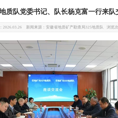
27地质队党委书记、队长杨克富一行来队
2026.03.26 新闻来源：安徽省地质矿产勘查局325地质队 浏览