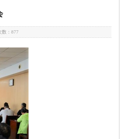
会
次数：
877