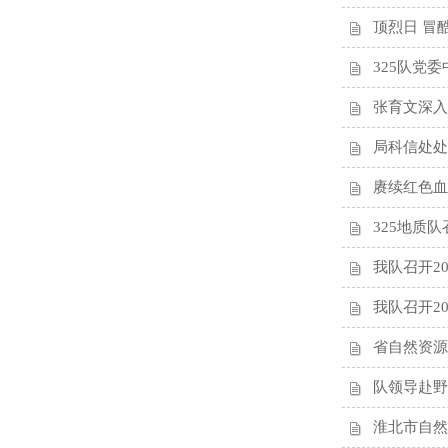
顶烈日 冒
325队党
张育文深入
局科信处处
赓续红色血
325地质
我队召开2
我队召开2
省自然资源
队领导赴野
淮北市自然