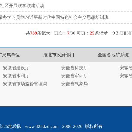
社区开展联学联建活动
队举办学习贯彻习近平新时代中国特色社会主义思想培训班
共
739
条记录 页次：
7
/30 每页：
25
条记录
9
3
[
2
][
3
][
矿局属单位
淮北市政府部门
全国各地矿系统
安徽省建设厅
安徽省科技厅
安徽
安徽省水利厅
安徽省审计厅
安徽
安徽省市场监督管理局
安徽省气象局
质队 www.325dzd.com 2006-2026 版权所有